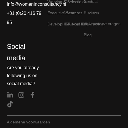
Contact
Werving & Selectie
Open sollicitatie
info@womeninconsultancy.nl
Reviews
Executive Search
Vacatures
+31 (0)20 416 79
95
Veelgestelde vragen
DevelopHER Academy
DevelopHER Academy
Blog
Social
media
Are you already
following us on
social media?
Algemene voorwaarden