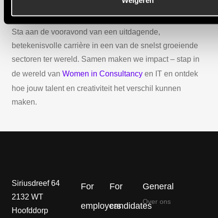
sector.
Sta aan de vooravond van een uitdagende,
betekenisvolle carrière in een van de snelst groeiende
sectoren ter wereld. Samen maken we impact – stap in
de wereld van
Women in Consultancy
en IT en ontdek
hoe jouw talent en creativiteit het verschil kunnen
maken.
Siriusdreef 64
For
For
General
2132 WT
Over ons
employers
candidates
Hoofddorp