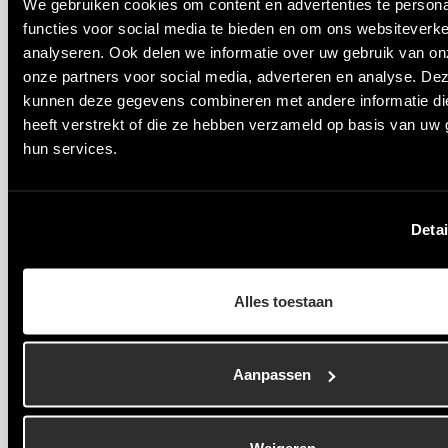
We gebruiken cookies om content en advertenties te persona
samenwerking en projectmanagement, om je klaar
functies voor social media te bieden en om ons websiteverke
te stomen voor elke IT-uitdaging.
analyseren. Ook delen we informatie over uw gebruik van on
onze partners voor social media, adverteren en analyse. De
Netwerken en Doorstromen
kunnen deze gegevens combineren met andere informatie di
Het traineeship biedt je toegang tot een breed
heeft verstrekt of die ze hebben verzameld op basis van uw 
netwerk van IT-professionals en
hun services.
carrièremogelijkheden. Of je nu doorgroeit binnen
een organisatie of je specialiseert in een specifiek
IT-gebied, jouw toekomst is onze prioriteit.
Detai
De Toekomst van Vrouwen in IT:
Samen Sterker
Alles toestaan
Onze missie is simpel: meer vrouwen betrekken bij
programmeren en IT-transformaties. Met het traineeship
Aanpassen
van de DevelopHER Academy bouw je niet alleen aan
je eigen toekomst, maar draag je ook bij aan het
vormgeven van een meer diverse en inclusieve IT-
Weigeren